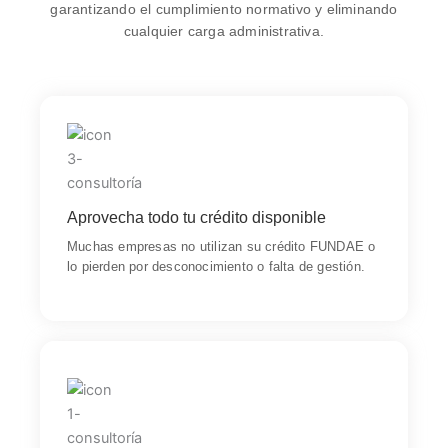
garantizando el cumplimiento normativo y eliminando
cualquier carga administrativa.
Servicio
Nos encargamos de identificar el crédito disponible,
planificar su uso correctamente y asegurar que tu
empresa obtenga el máximo beneficio económico
Aprovecha todo tu crédito disponible
posible.
Muchas empresas no utilizan su crédito FUNDAE o
lo pierden por desconocimiento o falta de gestión.
Servicio
Realizamos todas las comunicaciones, preparamos la
documentación, gestionamos la bonificación y