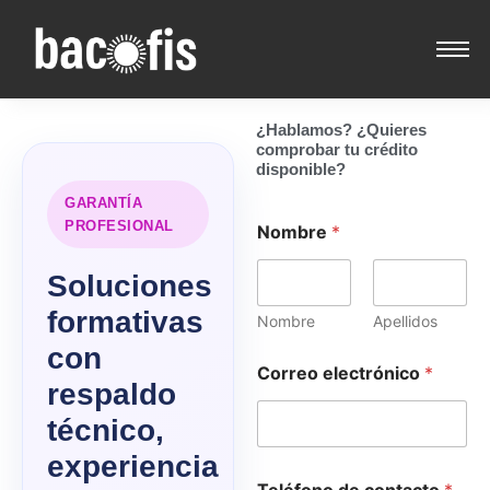
¿Hablamos? ¿Quieres
comprobar tu crédito
disponible?
GARANTÍA
PROFESIONAL
Nombre
*
Soluciones
formativas
Nombre
Apellidos
con
N
Correo electrónico
*
o
respaldo
m
b
técnico,
r
experiencia
e
d