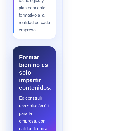
tecnológico y
planteamiento
formativo a la
realidad de cada
empresa.
Formar
bien no es
solo
impartir
contenidos.
Es construir
una solución útil
para la
empresa, con
calidad técnica,