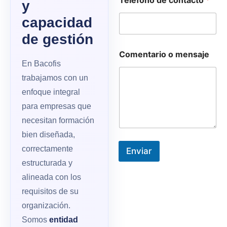
Teléfono de contacto
*
y
e
e
capacidad
l
e
de gestión
c
t
Comentario o mensaje
r
En Bacofis
ó
trabajamos con un
n
i
enfoque integral
c
para empresas que
o
necesitan formación
bien diseñada,
correctamente
Enviar
estructurada y
alineada con los
requisitos de su
organización.
Somos
entidad