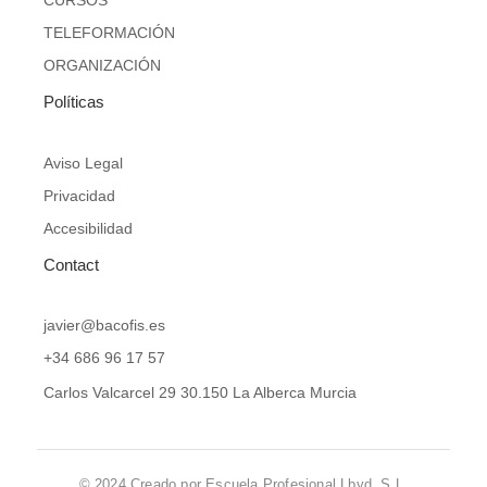
b
t
a
e
CURSOS
o
e
g
d
TELEFORMACIÓN
o
r
r
i
k
a
n
ORGANIZACIÓN
-
m
Políticas
f
Aviso Legal
Privacidad
Accesibilidad
Contact
javier@bacofis.es
+34 686 96 17 57
Carlos Valcarcel 29 30.150 La Alberca Murcia
© 2024 Creado por Escuela Profesional Lbyd, S.L.