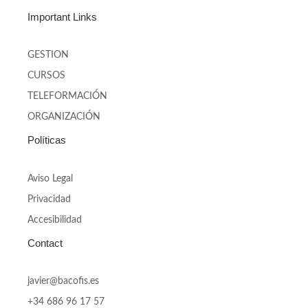
c
i
s
n
Important Links
e
t
t
k
b
t
a
e
o
e
g
d
GESTION
o
r
r
i
k
a
n
CURSOS
-
m
TELEFORMACIÓN
f
ORGANIZACIÓN
Políticas
Aviso Legal
Privacidad
Accesibilidad
Contact
javier@bacofis.es
+34 686 96 17 57