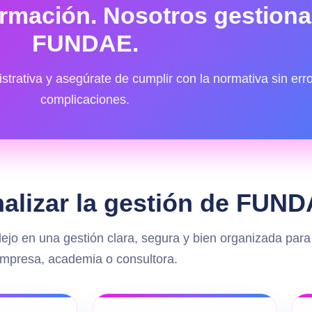
formación. Nosotros gestion
FUNDAE.
istrativa y asegúrate de cumplir con la normativa sin erro
complicaciones.
nalizar la gestión de FUN
jo en una gestión clara, segura y bien organizada para
mpresa, academia o consultora.