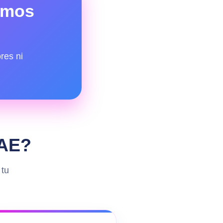
amos
res ni
DAE?
 tu