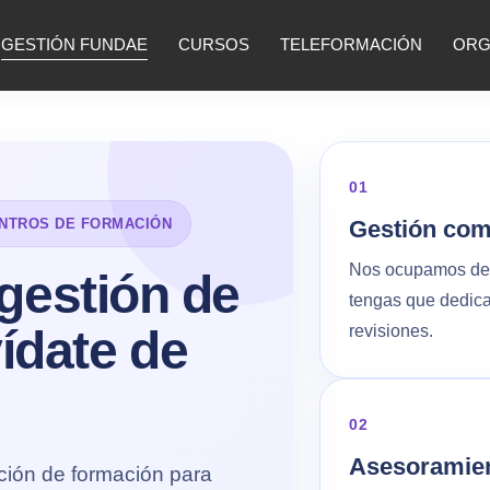
GESTIÓN FUNDAE
CURSOS
TELEFORMACIÓN
ORG
01
ENTROS DE FORMACIÓN
Gestión comp
Nos ocupamos del 
 gestión de
tengas que dedica
ídate de
revisiones.
02
Asesoramien
ción de formación para