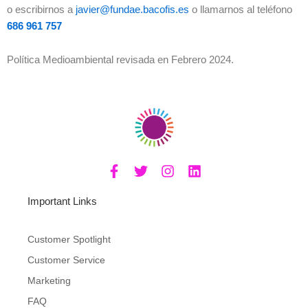
o escribirnos a
javier@fundae.bacofis.es
o llamarnos al teléfono
686 961 757
Política Medioambiental revisada en Febrero 2024.
F
T
I
L
a
w
n
i
c
i
s
n
Important Links
e
t
t
k
b
t
a
e
o
e
g
d
Customer Spotlight
o
r
r
i
Customer Service
k
a
n
-
m
Marketing
f
FAQ